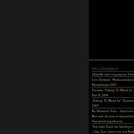
WILLKOMMEN!
Aktuelle und vergangene Umf
Live-Termine: Weihnachtskonz
Moritzbastei 2007
Termine ‘Faking To Blend In’
Part II 2008
„Faking To Blend In“-Tourter
2007
Re-Mastered Tour – Interview:
Boa und die pop-avantgardisti
Verschwörungstheorie
"Ich habe Euch die Ideologie 
» Das Tour-Interview mit Phil