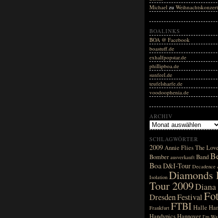
Michael
zu
Weihnachtskonzer
BOALINKS
BOA @ Facebook
boastuff.de
exhalfpopstar.de
phillipboa.de
sunfeel.de
teufelsharfe.de
voodoophenia.de
ARCHIV
SCHLAGWÖRTER
2009
Annie Flies The Lov
Be
Bomber
Band
ausverkauft
Boa
D&I-Tour
Decadence
Diamonds F
Isolation
Tour 2009
Diana
Fo
Dresden
Festival
FTBI
Halle
Ha
Frankfurt
Handypics
Hannover
I'm Wai