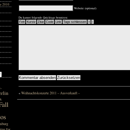
te 2010
Website (optional)
Du kannst folgende Quicktags benutzen:
e-
rlin
«
Weihnachtskonzerte 2011 – Ausverkauft –
 &
all
tos
mburg
ting For