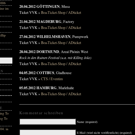
2006
20.04.2012 GÖTTINGEN
, Musa
ine im
Ticket VVK »
Boa-Ticket-Shop / ADticket
21.04.2012 MAGDEBURG
, Factory
Ticket VVK »
Boa-Ticket-Shop / ADticket
llip
27.04.2012 WILHELMSHAVEN
, Pumpwerk
Ticket VVK »
Boa-Ticket-Shop / ADticket
28.04.2012 DORTMUND
, Areal Phönix West
Rock in den Ruinen Festival (u.a. mit Killing Joke)
Ticket VVK »
Boa-Ticket-Shop / ADticket
EN
04.05.2012 COTTBUS
, Gladhouse
Ticket VVK »
CTS / Eventim
05.05.2012 HAMBURG
, Markthalle
Ticket VVK »
Boa-Ticket-Shop / ADticket
E
Kommentar schreiben
ing To
ng To
Name (required)
04. in
E-Mail (wird nicht veröffentlicht) (required)