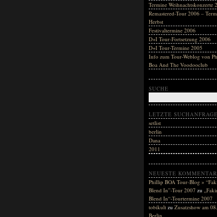
Termine Weihnachtskonzerte 
Remastered-Tour 2006 – Term
Herbst
Festivaltermine 2006
D+I Tour-Fortsetzung 2006
D+I Tour-Termine 2005
Info zum Tour-Weblog von Phi
Boa And The Voodooclub
SUCHE
LETZTE SUCHANFRAG
setlist
berlin
Dana
2011
NEUESTE KOMMENTAR
Phillip BOA Tour-Blog » “Fak
Blend In”-Tour 2007
zu
„Faki
Blend In“-Tourtermine 2007
tobikult
zu
Zusatzshow am 08.
Berlin