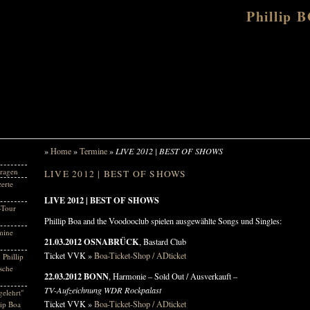
Phillip 
»
Home
»
Termine
»
LIVE 2012 | BEST OF SHOWS
ragen
LIVE 2012 | BEST OF SHOWS
erte
LIVE 2012 | BEST OF SHOWS
-Tour
Phillip Boa and the Voodooclub spielen ausgewählte Songs und Singles:
mine
21.03.2012 OSNABRÜCK
, Bastard Club
Ticket VVK »
Boa-Ticket-Shop / ADticket
 Phillip
sche
22.03.2012 BONN
, Harmonie – Sold Out / Ausverkauft –
TV-Aufzeichnung WDR Rockpalast
gelehrt"
Ticket VVK »
Boa-Ticket-Shop / ADticket
lip Boa