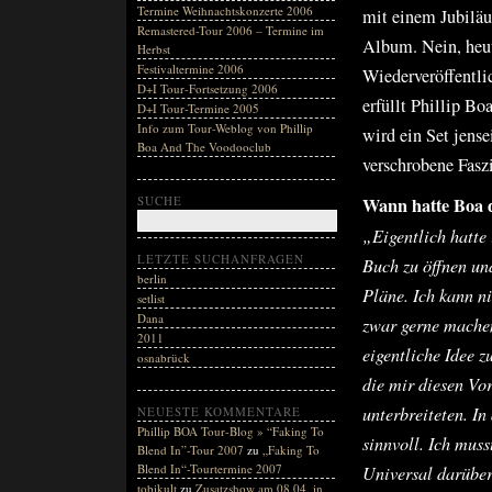
Termine Weihnachtskonzerte 2006
mit einem Jubiläu
Remastered-Tour 2006 – Termine im
Album. Nein, heut
Herbst
Festivaltermine 2006
Wiederveröffentli
D+I Tour-Fortsetzung 2006
erfüllt Phillip B
D+I Tour-Termine 2005
Info zum Tour-Weblog von Phillip
wird ein Set jense
Boa And The Voodooclub
verschrobene Fasz
SUCHE
Wann hatte Boa 
„Eigentlich hatte 
LETZTE SUCHANFRAGEN
Buch zu öffnen un
berlin
Pläne. Ich kann n
setlist
Dana
zwar gerne machen
2011
eigentliche Idee z
osnabrück
die mir diesen Vo
unterbreiteten. I
NEUESTE KOMMENTARE
Phillip BOA Tour-Blog » “Faking To
sinnvoll. Ich mus
Blend In”-Tour 2007
zu
„Faking To
Blend In“-Tourtermine 2007
Universal darüber
tobikult
zu
Zusatzshow am 08.04. in