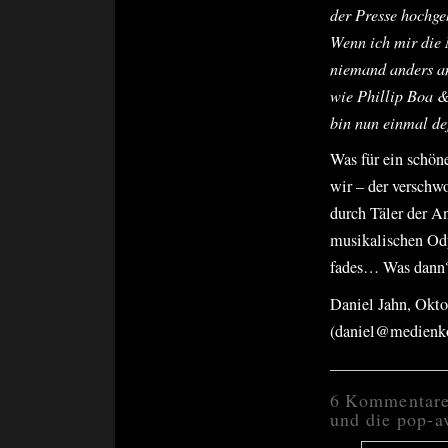
der Presse hochge
Wenn ich mir die M
niemand anders an
wie Phillip Boa &
bin nun einmal def
Was für ein schön
wir – der verschw
durch Täler der A
musikalischen Ody
fades… Was dann?
Daniel Jahn, Ok
(daniel@medienko
6 Kommentare 
und die pop-a