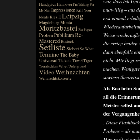
war, dass ich Uni
Handypics
Hannover
I'm Waiting For
mutwillig – aus d
Impressionen
Kill Your
My Man
Leipzig
Ideals
Klez.E
erst einmal erled
Magdeburg
Monta
Moritzbastei
Wiederaufarbeitun
Pia
Pogen
Re-
Publikum
Weise wiederaufle
Proben
Mastered
Rostock
die ersten beiden
Setliste
Siebert
So What
dann ebenfalls ei
Termine
The Baby
nicht. Mir liegt s
Universal
Tickets
Timid Tiger
Tourabschluss
Velvet Underground
machen. Wenigste
Weihnachten
Video
sowieso theoretisc
Weihnachtskonzerte
Als Boa beim So
all die Erinneru
Meister selbst 
der Vergangenhe
„Diese Flashbacks
Probens – als man 
Man verliert nach