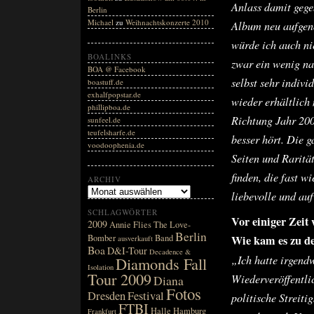
Anlass damit gegeb
Berlin
Michael
zu
Weihnachtskonzerte 2010
Album neu aufgen
würde ich auch ni
BOALINKS
zwar ein wenig na
BOA @ Facebook
selbst sehr indivi
boastuff.de
exhalfpopstar.de
wieder erhältlic
phillipboa.de
Richtung Jahr 200
sunfeel.de
teufelsharfe.de
besser hört. Die g
voodoophenia.de
Seiten und Raritä
finden, die fast w
ARCHIV
liebevolle und au
SCHLAGWÖRTER
Vor einiger Zeit
2009
Annie Flies The Love-
Berlin
Bomber
Band
Wie kam es zu de
ausverkauft
Boa
D&I-Tour
Decadence &
„Ich hatte irgend
Diamonds Fall
Isolation
Tour 2009
Wiederveröffentli
Diana
Fotos
Dresden
Festival
politische Streiti
FTBI
Halle
Hamburg
Frankfurt