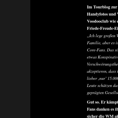
Im Tourblog zur 
Handyfotos und V
Voodooclub wie 
Friede-Freude-
„Ich lege großen W
Familie, aber es 
Core-Fans. Das si
etwas Konspirativ
Verschwörungstheo
akzeptieren, dass 
lieber ‚nur’ 15.00
Leute schätzen da
geprägten Gesellsc
Gut so. Er kämpf
Fans danken es i
sicher die WM ak