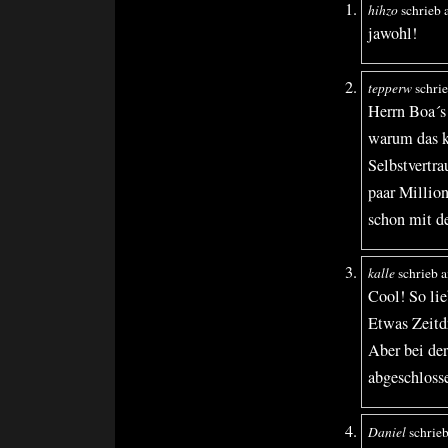
hihzo
schrieb
jawohl!
tepperw
schri
Herrn Boa´s 
warum das k
Selbstvertra
paar Millio
schon mit d
kalle
schrieb 
Cool! So lie
Etwas Zeitd
Aber bei der
abgeschloss
Daniel
schrie