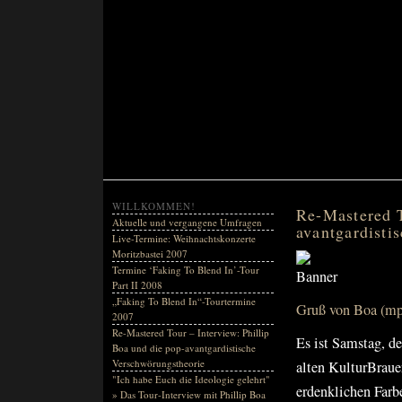
WILLKOMMEN!
Re-Mastered T
Aktuelle und vergangene Umfragen
avantgardisti
Live-Termine: Weihnachtskonzerte
Moritzbastei 2007
Termine ‘Faking To Blend In’-Tour
Part II 2008
„Faking To Blend In“-Tourtermine
Gruß von Boa (m
2007
Re-Mastered Tour – Interview: Phillip
Es ist Samstag, d
Boa und die pop-avantgardistische
Verschwörungstheorie
alten KulturBraue
"Ich habe Euch die Ideologie gelehrt"
erdenklichen Farbe
» Das Tour-Interview mit Phillip Boa