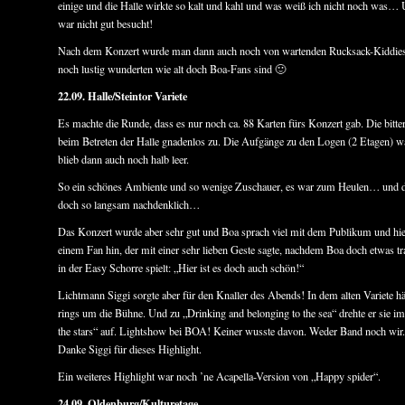
einige und die Halle wirkte so kalt und kahl und was weiß ich nicht noch was… 
war nicht gut besucht!
Nach dem Konzert wurde man dann auch noch von wartenden Rucksack-Kiddies 
noch lustig wunderten wie alt doch Boa-Fans sind 🙂
22.09. Halle/Steintor Variete
Es machte die Runde, dass es nur noch ca. 88 Karten fürs Konzert gab. Die bitte
beim Betreten der Halle gnadenlos zu. Die Aufgänge zu den Logen (2 Etagen) wa
blieb dann auch noch halb leer.
So ein schönes Ambiente und so wenige Zuschauer, es war zum Heulen… und d
doch so langsam nachdenklich…
Das Konzert wurde aber sehr gut und Boa sprach viel mit dem Publikum und hie
einem Fan hin, der mit einer sehr lieben Geste sagte, nachdem Boa doch etwas tr
in der Easy Schorre spielt: „Hier ist es doch auch schön!“
Lichtmann Siggi sorgte aber für den Knaller des Abends! In dem alten Variete hän
rings um die Bühne. Und zu „Drinking and belonging to the sea“ drehte er sie im
the stars“ auf. Lightshow bei BOA! Keiner wusste davon. Weder Band noch wir. D
Danke Siggi für dieses Highlight.
Ein weiteres Highlight war noch ’ne Acapella-Version von „Happy spider“.
24.09. Oldenburg/Kulturetage