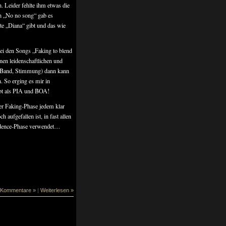
. Leider fehlte ihm etwas die
n „No no song“ gab es
te „Diana“ gibt und das wie
bei den Songs „Faking to blend
inen leidenschaftlichen und
, Band, Stimmung) dann kann
. So erging es mir in
ibt als PIA und BOA!
der Faking-Phase jedem klar
aufgefallen ist, in fast allen
adence-Phase verwendet…
 Kommentare »
|
Weiterlesen »