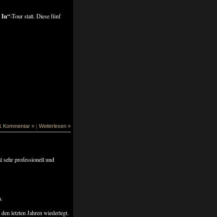
 In“
-Tour statt. Diese fünf
1 Kommentar »
|
Weiterlesen »
 sehr professionell und
.
en letzten Jahren wiederlegt.