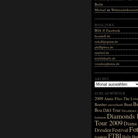
Berlin
Michael
zu
Weihnachtskonzer
BOALINKS
BOA @ Facebook
boastuff.de
exhalfpopstar.de
phillipboa.de
sunfeel.de
teufelsharfe.de
voodoophenia.de
ARCHIV
SCHLAGWÖRTER
2009
Annie Flies The Lov
Be
Bomber
Band
ausverkauft
Boa
D&I-Tour
Decadence
Diamonds F
Isolation
Tour 2009
Diana
Fo
Dresden
Festival
FTBI
Halle
Ha
Frankfurt