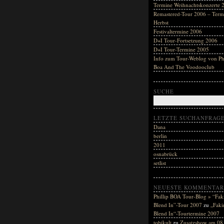
Termine Weihnachtskonzerte 
Remastered-Tour 2006 – Term
Herbst
Festivaltermine 2006
D+I Tour-Fortsetzung 2006
D+I Tour-Termine 2005
Info zum Tour-Weblog von Phi
Boa And The Voodooclub
SUCHE
LETZTE SUCHANFRAG
Dana
berlin
2011
osnabrück
setlist
NEUESTE KOMMENTAR
Phillip BOA Tour-Blog » “Fak
Blend In”-Tour 2007
zu
„Faki
Blend In“-Tourtermine 2007
tobikult
zu
Zusatzshow am 08.