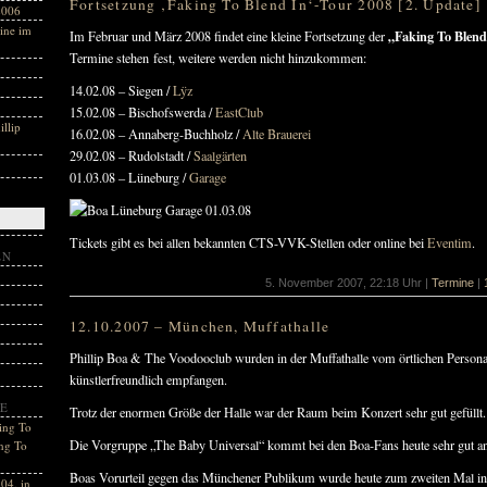
Fortsetzung ‚Faking To Blend In‘-Tour 2008 [2. Update]
2006
ine im
„Faking To Blend
Im Februar und März 2008 findet eine kleine Fortsetzung der
Termine stehen fest, weitere werden nicht hinzukommen:
14.02.08 – Siegen /
Lÿz
15.02.08 – Bischofswerda /
EastClub
llip
16.02.08 – Annaberg-Buchholz /
Alte Brauerei
29.02.08 – Rudolstadt /
Saalgärten
01.03.08 – Lüneburg /
Garage
Tickets gibt es bei allen bekannten CTS-VVK-Stellen oder online bei
Eventim
.
EN
5. November 2007, 22:18 Uhr |
Termine
|
12.10.2007 – München, Muffathalle
Phillip Boa & The Voodooclub wurden in der Muffathalle vom örtlichen Personal
künstlerfreundlich empfangen.
E
Trotz der enormen Größe der Halle war der Raum beim Konzert sehr gut gefüllt.
ing To
Die Vorgruppe „The Baby Universal“ kommt bei den Boa-Fans heute sehr gut an
ng To
Boas Vorurteil gegen das Münchener Publikum wurde heute zum zweiten Mal in d
04. in