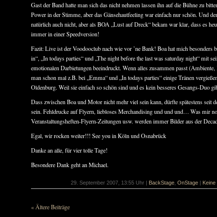
Gast der Band hatte man sich das nicht nehmen lassen ihn auf die Bühne zu bitten
Power in der Stimme, aber das Gänsehautfeeling war einfach nur schön. Und de
natürlich auch nicht, aber als BOA „Lust auf Dreck“ bekam war klar, dass es heu
immer in einer Speedversion!
Fazit: Live ist der Voodooclub nach wie vor ’ne Bank! Boa hat mich besonders 
in“, „In todays parties“ und „The night before the last was saturday night“ mit se
emotionalen Darbietungen beeindruckt. Wenn alles zusammen passt (Ambiente
man schon mal z.B. bei „Emma“ und „In todays parties“ einige Tränen vergießen
Oldenburg. Weil sie einfach so schön sind und es kein besseres Gesangs-Duo g
Dass zwischen Boa und Motor nicht mehr viel sein kann, dürfte spätestens seit 
sein. Fehldrucke auf Flyern, liebloses Merchandising und und und… Was mir noch 
Veranstaltungsheften-Flyern-Zeitungen usw. werden immer Bilder aus der Dec
Egal, wir rocken weiter!!! See you in Köln und Osnabrück
Danke an alle, für vier tolle Tage!
Besondere Dank geht an Michael.
29. September 2007, 13:55 Uhr |
BackStage
,
OnStage
|
Keine
« Ältere Beiträge