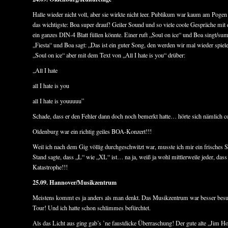
Halle wieder nicht voll, aber sie wirkte nicht leer. Publikum war kaum am Pogen
das wichtigste: Boa super drauf! Geiler Sound und so viele coole Gespräche m
ein ganzes DIN-4 Blatt füllen könnte. Einer ruft „Soul on ice“ und Boa singt/su
„Fiesta“ und Boa sagt: „Das ist ein guter Song, den werden wir mal wieder spie
„Soul on ice“ aber mit dem Text von „All I hate is you“ drüber:
„All I hate
all I hate is you
all I hate is youuuuu”
Schade, dass er den Fehler dann doch noch bemerkt hatte… hörte sich nämlich c
Oldenburg war ein richtig geiles BOA-Konzert!!!
Weil ich nach dem Gig völlig durchgeschwitzt war, musste ich mir ein frisches
Stand sagte, dass „L“ wie „XL“ ist… na ja, weiß ja wohl mittlerweile jeder, das
Katastrophe!!!
25.09. Hannover/Musikzentrum
Meistens kommt es ja anders als man denkt. Das Musikzentrum war besser besuc
Tour! Und ich hatte schon schlimmes befürchtet.
Als das Licht aus ging gab’s ’ne faustdicke Überraschung! Der gute alte „Jim H