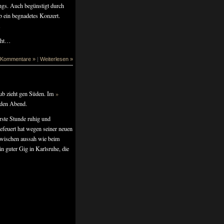
gs. Auch begünstigt durch
 ein begnadetes Konzert.
.
aht…
 Kommentare »
|
Weiterlesen »
ub zieht gen Süden. Im
»
 den Abend.
ste Stunde ruhig und
gefeuert hat wegen seiner neuen
nzwischen aussah wie beim
 guter Gig in Karlsruhe, die