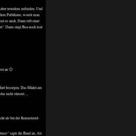
 aber trotzdem zufrieden. Und
it dem Publikum, womit man
mmt es auch. Dann ruft einer
len“. Dann singt Boa noch mal
ool an 🙂
 Shirt besorgen. Das Mädel am
s das nicht stimmt…
ht als bei der Remastered-
olmes“ sagte die Band an. Als