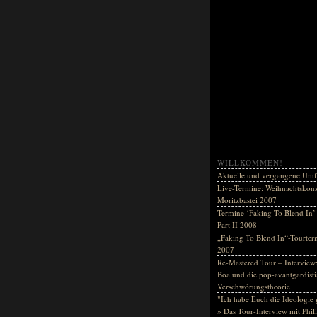
WILLKOMMEN!
Aktuelle und vergangene Umf
Live-Termine: Weihnachtskonz
Moritzbastei 2007
Termine ‘Faking To Blend In’
Part II 2008
„Faking To Blend In“-Tourter
2007
Re-Mastered Tour – Interview:
Boa und die pop-avantgardisti
Verschwörungstheorie
"Ich habe Euch die Ideologie 
» Das Tour-Interview mit Phil