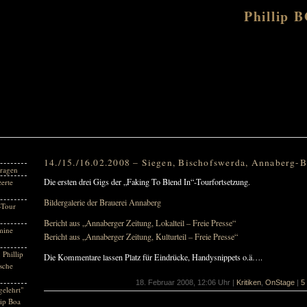
Phillip 
14./15./16.02.2008 – Siegen, Bischofswerda, Annaberg-
ragen
Die ersten drei Gigs der „Faking To Blend In“-Tourfortsetzung.
erte
Bildergalerie der Brauerei Annaberg
-Tour
Bericht aus „Annaberger Zeitung, Lokalteil – Freie Presse“
mine
Bericht aus „Annaberger Zeitung, Kulturteil – Freie Presse“
 Phillip
Die Kommentare lassen Platz für Eindrücke, Handysnippets o.ä….
sche
18. Februar 2008, 12:06 Uhr |
Kritiken
,
OnStage
|
5
gelehrt"
lip Boa