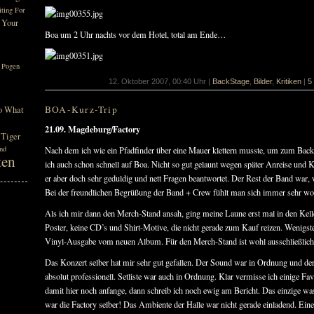
ting For
 Your
Boa um 2 Uhr nachts vor dem Hotel, total am Ende…
Pogen
12. Oktober 2007, 00:40 Uhr |
BackStage
,
Bilder
,
Kritiken
|
5
BOA-Kurz-Trip
o What
21.09. Magdeburg/Factory
 Tiger
nd
Nach dem ich wie ein Pfadfinder über eine Mauer klettern musste, um zum Backs
ten
ich auch schon schnell auf Boa. Nicht so gut gelaunt wegen später Anreise un
er aber doch sehr geduldig und nett Fragen beantwortet. Der Rest der Band war, 
Bei der freundlichen Begrüßung der Band + Crew fühlt man sich immer sehr wo
Als ich mir dann den Merch-Stand ansah, ging meine Laune erst mal in den Kell
Poster, keine CD’s und Shirt-Motive, die nicht gerade zum Kauf reizen. Wenigste
Vinyl-Ausgabe vom neuen Album. Für den Merch-Stand ist wohl ausschließlic
Das Konzert selber hat mir sehr gut gefallen. Der Sound war in Ordnung und de
absolut professionell. Setliste war auch in Ordnung. Klar vermisse ich einige Fa
damit hier noch anfange, dann schreib ich noch ewig am Bericht. Das einzige wa
war die Factory selber! Das Ambiente der Halle war nicht gerade einladend. Ein