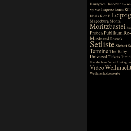
Handypics
Hannover
I'm Wai
Impressionen
Kill
My Man
Leipzig
Ideals
Klez.E
Magdeburg
Monta
Moritzbastei
Pia
Re-
Publikum
Proben
Mastered
Rostock
Setliste
Siebert
S
Termine
The Baby
Universal
Tickets
Timid
Tourabschluss
Velvet Undergrou
Weihnach
Video
Weihnachtskonzerte