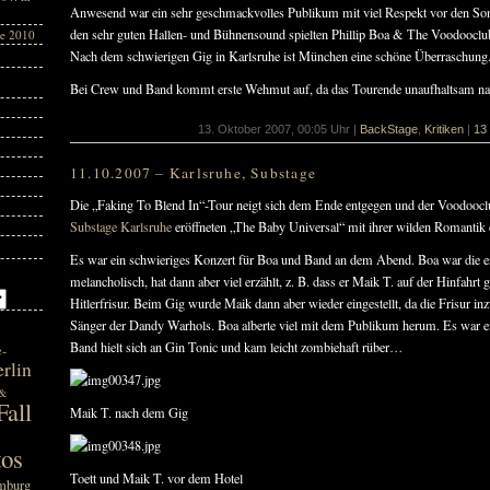
Anwesend war ein sehr geschmackvolles Publikum mit viel Respekt vor den Son
den sehr guten Hallen- und Bühnensound spielten Phillip Boa & The Voodooclub
te 2010
Nach dem schwierigen Gig in Karlsruhe ist München eine schöne Überraschung
Bei Crew und Band kommt erste Wehmut auf, da das Tourende unaufhaltsam n
13. Oktober 2007, 00:05 Uhr |
BackStage
,
Kritiken
|
13
11.10.2007 – Karlsruhe, Substage
Die „Faking To Blend In“-Tour neigt sich dem Ende entgegen und der Voodoocl
Substage Karlsruhe
eröffneten „The Baby Universal“ mit ihrer wilden Romantik
Es war ein schwieriges Konzert für Boa und Band an dem Abend. Boa war die er
melancholisch, hat dann aber viel erzählt, z. B. dass er Maik T. auf der Hinfahrt 
Hitlerfrisur. Beim Gig wurde Maik dann aber wieder eingestellt, da die Frisur i
Sänger der Dandy Warhols. Boa alberte viel mit dem Publikum herum. Es war ein
Band hielt sich an Gin Tonic und kam leicht zombiehaft rüber…
e-
rlin
 &
all
Maik T. nach dem Gig
tos
Toett und Maik T. vor dem Hotel
mburg