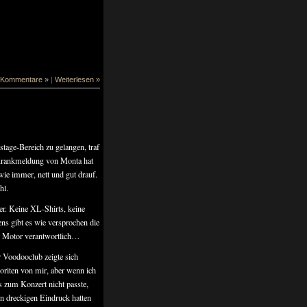
 Kommentare »
|
Weiterlesen »
tage-Bereich zu gelangen, traf
d Krankmeldung von Monta hat
wie immer, nett und gut drauf.
hl.
er. Keine XL-Shirts, keine
ns gibt es wie versprochen die
h Motor verantwortlich…
r Voodooclub zeigte sich
voriten von mir, aber wenn ich
s zum Konzert nicht passte,
en dreckigen Eindruck hatten