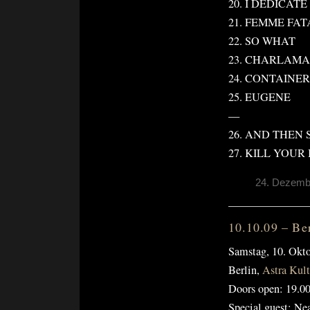
20. I DEDICAT
21. FEMME FAT
22. SO WHAT
23. CHARLAM
24. CONTAINE
25. EUGENE
—
26. AND THEN 
27. KILL YOUR
24. Dezembe
10.10.09 – Be
Samstag, 10. Okt
Berlin,
Astra Kul
Doors open: 19.00
Special guest: Ne