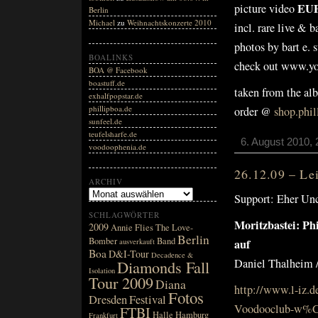
EU
picture video
Berlin
Michael
zu
Weihnachtskonzerte 2010
incl. rare live & 
photos by bart e. 
BOALINKS
check out www.y
BOA @ Facebook
boastuff.de
taken from the a
exhalfpopstar.de
phillipboa.de
order @
shop.phil
sunfeel.de
teufelsharfe.de
6. August 2010, 
voodoophenia.de
26.12.09 – Le
ARCHIV
Support: Eher Un
SCHLAGWÖRTER
Moritzbastei: P
2009
Annie Flies The Love-
Berlin
Bomber
Band
auf
ausverkauft
Boa
D&I-Tour
Decadence &
Daniel Thalheim /
Diamonds Fall
Isolation
Tour 2009
Diana
http://www.l-iz.d
Fotos
Dresden
Festival
Voodooclub-w%
FTBI
Halle
Hamburg
Frankfurt