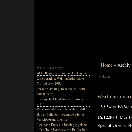
»
Home
» Archiv f
WILLKOMMEN!
Aktuelle und vergangene Umfragen
Bilder
Live-Termine: Weihnachtskonzerte
Moritzbastei 2007
Termine ‘Faking To Blend In’-Tour
Part II 2008
Weihnachtsko
„Faking To Blend In“-Tourtermine
2007
„10 Jahre Weihnac
Re-Mastered Tour – Interview: Phillip
Boa und die pop-avantgardistische
26.12.2010
Moritz
Verschwörungstheorie
Special Guests: 
"Ich habe Euch die Ideologie gelehrt"
» Das Tour-Interview mit Phillip Boa