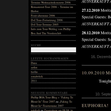
AUSVERKAUFT /
Termine Weihnachtskonzerte 2006
Remastered-Tour 2006 – Termine im
27.12.2010
Moritz
Herbst
Festivaltermine 2006
Special Guests: 
D+I Tour-Fortsetzung 2006
AUSVERKAUFT /
D+I Tour-Termine 2005
Info zum Tour-Weblog von Phillip
28.12.2010
Moritz
Boa And The Voodooclub
Special Guests: 
SUCHE
AUSVERKAUFT /
16. Dezembe
LETZTE SUCHANFRAGEN
Dana
setlist
10.09.2010 M
berlin
osnabrück
Tonight
2011
NEUESTE KOMMENTARE
10. Septe
Phillip BOA Tour-Blog » “Faking To
Blend In”-Tour 2007
zu
„Faking To
EUPHORIA!
Blend In“-Tourtermine 2007
tobikult
zu
Zusatzshow am 08.04. in