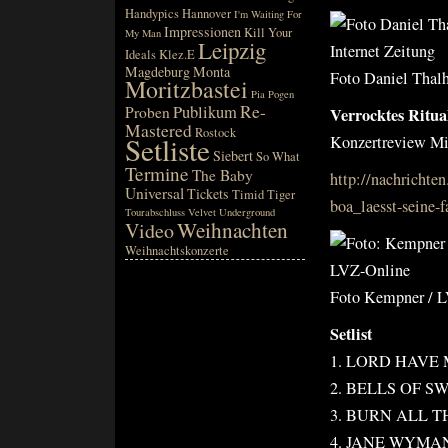
Handypics
Hannover
I'm Waiting For
Impressionen
Kill Your
My Man
Leipzig
Ideals
Klez.E
Magdeburg
Monta
Foto Daniel Thalh
Moritzbastei
Pia
Pogen
Re-
Publikum
Proben
Verrocktes Ritual
Mastered
Rostock
Setliste
Konzertreview Mi
Siebert
So What
Termine
The Baby
http://nachrichten
Universal
Tickets
Timid Tiger
boa_laesst-seine-
Tourabschluss
Velvet Underground
Weihnachten
Video
Weihnachtskonzerte
Foto Kempner / 
Setlist
1. LORD HAVE
2. BELLS OF S
3. BURN ALL T
4. JANE WYMA