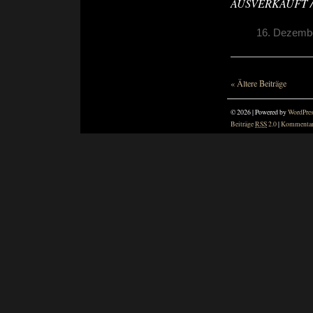
AUSVERKAUFT /
16. Dezembe
« Ältere Beiträge
© 2026 | Powered by
WordPre
Beiträge
RSS
2.0
|
Kommenta