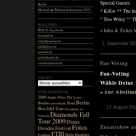
Special Guests:
Berlin
Michael
zu
Weihnachtskonzerte 2010
* KiEw ** The Inv
° Tess Wiley °° 
BOALINKS
»
Infos & Ticket
BOA @ Facebook
boastuff.de
exhalfpopstar.de
1. September 201
phillipboa.de
sunfeel.de
teufelsharfe.de
Fan-Voting
voodoophenia.de
Fan-Voting
ARCHIV
Wähle Deine F
»
zur Absti
SCHLAGWÖRTER
2009
Annie Flies The Love-
Berlin
Bomber
Band
ausverkauft
17. August 201
Boa
D&I-Tour
Decadence &
Diamonds Fall
Isolation
Tour 2009
Diana
Fotos
Zusatzshow am
Dresden
Festival
FTBI
Halle
Hamburg
Frankfurt