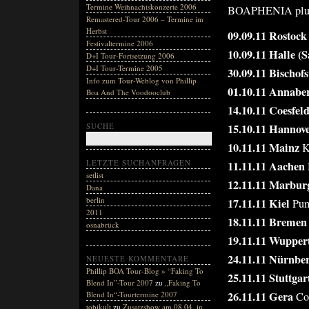
Termine Weihnachtskonzerte 2006
BOAPHENIA plus 
Remastered-Tour 2006 – Termine im
Herbst
09.09.11 Rostock
Festivaltermine 2006
10.09.11 Halle (S
D+I Tour-Fortsetzung 2006
D+I Tour-Termine 2005
30.09.11 Bischof
Info zum Tour-Weblog von Phillip
01.10.11 Annabe
Boa And The Voodooclub
14.10.11 Coesfel
15.10.11 Hannov
SUCHE
10.11.11 Mainz
K
LETZTE SUCHANFRAGEN
11.11.11 Aachen
setlist
12.11.11 Marbur
Dana
berlin
17.11.11 Kiel
Pum
2011
18.11.11 Bremen
osnabrück
19.11.11 Wupper
24.11.11 Nürnbe
NEUESTE KOMMENTARE
Phillip BOA Tour-Blog » “Faking To
25.11.11 Stuttgar
Blend In”-Tour 2007
zu
„Faking To
26.11.11 Gera
Co
Blend In“-Tourtermine 2007
tobikult
zu
Zusatzshow am 08.04. in