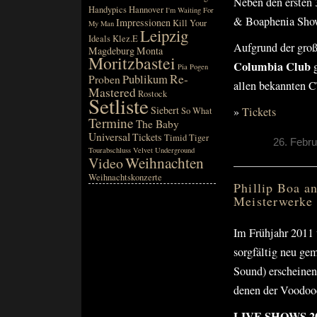
Neben den ersten 
Handypics
Hannover
I'm Waiting For
& Boaphenia Show 
Impressionen
Kill Your
My Man
Leipzig
Ideals
Klez.E
Aufgrund der groß
Magdeburg
Monta
Moritzbastei
Columbia Club
Pia
Pogen
Re-
Publikum
Proben
allen bekannten C
Mastered
Rostock
Setliste
Siebert
»
Tickets
So What
Termine
The Baby
Universal
Tickets
Timid Tiger
26. Febru
Tourabschluss
Velvet Underground
Weihnachten
Video
Weihnachtskonzerte
Phillip Boa a
Meisterwerk
Im Frühjahr 201
sorgfältig neu ge
Sound) erscheinen
denen der Voodooc
LIVE SHOWS 2