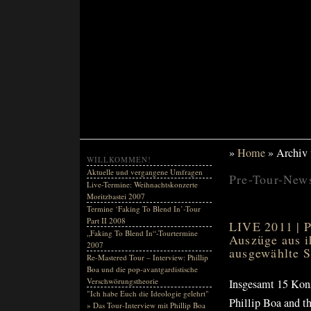
»
Home
» Archiv 
WILLKOMMEN!
Aktuelle und vergangene Umfragen
Pre-Tour-New
Live-Termine: Weihnachtskonzerte
Moritzbastei 2007
Termine ‘Faking To Blend In’-Tour
Part II 2008
LIVE 2011 | P
„Faking To Blend In“-Tourtermine
Auszüge aus
2007
ausgewählte S
Re-Mastered Tour – Interview: Phillip
Boa und die pop-avantgardistische
Verschwörungstheorie
Insgesamt 15 Konze
"Ich habe Euch die Ideologie gelehrt"
Phillip Boa and 
» Das Tour-Interview mit Phillip Boa