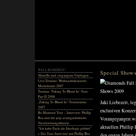
WILLKOMMEN!
Special Show
Aktuelle und vergangene Umfragen
Live-Termine: Weihnachtskonzerte
Moritzbastei 2007
Termine ‘Faking To Blend In’-Tour
Part II 2008
Jaki Liebezeit, l
„Faking To Blend In“-Tourtermine
2007
exclusiven Konzer
Re-Mastered Tour – Interview: Phillip
Boa und die pop-avantgardistische
Vorangegangen war
Verschwörungstheorie
aktuellen Phillip
"Ich habe Euch die Ideologie gelehrt"
» Das Tour-Interview mit Phillip Boa
den ersten Jahren 