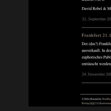
David Rebel & M
21. September 20
Frankfurt 21.
Der (das?) Frankf
ausverkauft. In d
euphorisches Publ
enttäuscht werden
24. November 200
© 2026 | Powered by
WordPre
Beiträge
RSS
2.0
|
Kommenta