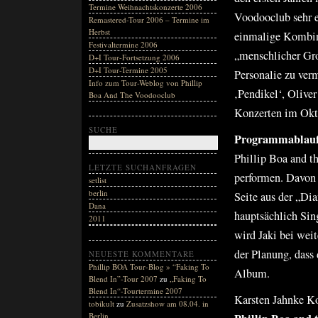
Termine Weihnachtskonzerte 2006
Voodooclub sehr e
Remastered-Tour 2006 – Termine im
Herbst
einmalige Kombina
Festivaltermine 2006
„menschlicher Gro
D+I Tour-Fortsetzung 2006
D+I Tour-Termine 2005
Personalie zu ver
Info zum Tour-Weblog von Phillip
‚Pendikel‘, Olive
Boa And The Voodooclub
Konzerten im Okto
SUCHE
Programmablauf 
Phillip Boa and t
LETZTE SUCHANFRAGEN
performen. Davon
setlist
berlin
Seite aus der „Di
Dana
hauptsächlich Sin
2011
wird Jaki bei wei
der Planung, dass
NEUESTE KOMMENTARE
Phillip BOA Tour-Blog » “Faking To
Album.
Blend In”-Tour 2007
zu
„Faking To
Blend In“-Tourtermine 2007
Karsten Jahnke Ko
tobikult
zu
Zusatzshow am 08.04. in
Berlin