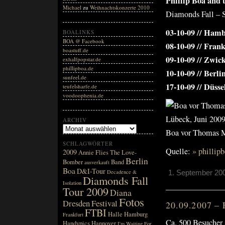
Phillip Boa and 
Michael
zu
Weihnachtskonzerte 2010
Diamonds Fall – 
03-10-09 // Hamb
BOALINKS
BOA @ Facebook
08-10-09 // Fran
boastuff.de
09-10-09 // Zwic
exhalfpopstar.de
phillipboa.de
10-10-09 // Berl
sunfeel.de
17-10-09 // Düss
teufelsharfe.de
voodoophenia.de
ARCHIV
Boa vor Thomas M
SCHLAGWÖRTER
Quelle:
» phillip
2009
Annie Flies The Love-
Berlin
Bomber
Band
ausverkauft
Boa
D&I-Tour
Decadence &
1. September 200
Diamonds Fall
Isolation
Tour 2009
Diana
Fotos
Dresden
Festival
20.09.2007 – 
FTBI
Halle
Hamburg
Frankfurt
Ca. 500 Besucher 
Handypics
Hannover
I'm Waiting For