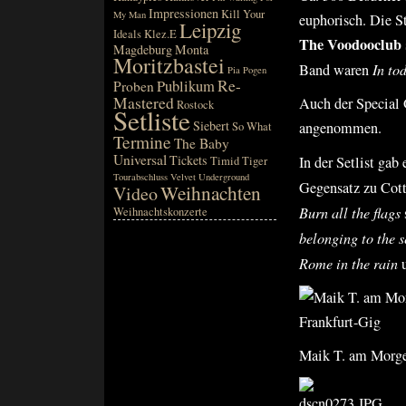
Impressionen
Kill Your
My Man
euphorisch. Die 
Leipzig
Ideals
Klez.E
The Voodooclub
Magdeburg
Monta
Moritzbastei
Band waren
In to
Pia
Pogen
Re-
Publikum
Proben
Mastered
Auch der Special
Rostock
Setliste
Siebert
angenommen.
So What
Termine
The Baby
Universal
Tickets
In der Setlist gab
Timid Tiger
Tourabschluss
Velvet Underground
Gegensatz zu Cott
Weihnachten
Video
Burn all the flags
Weihnachtskonzerte
belonging to the s
Rome in the rain
Maik T. am Morge