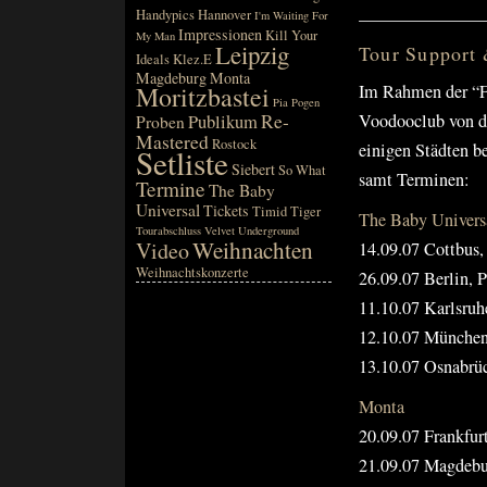
Handypics
Hannover
I'm Waiting For
Impressionen
Kill Your
My Man
Leipzig
Tour Support 
Ideals
Klez.E
Magdeburg
Monta
Im Rahmen der “F
Moritzbastei
Pia
Pogen
Voodooclub von de
Re-
Publikum
Proben
Mastered
Rostock
einigen Städten b
Setliste
Siebert
So What
samt Terminen:
Termine
The Baby
Universal
Tickets
Timid Tiger
The Baby Univers
Tourabschluss
Velvet Underground
Weihnachten
Video
14.09.07 Cottbus
Weihnachtskonzerte
26.09.07 Berlin, 
11.10.07 Karlsruh
12.10.07 München
13.10.07 Osnabrü
Monta
20.09.07 Frankfur
21.09.07 Magdebu