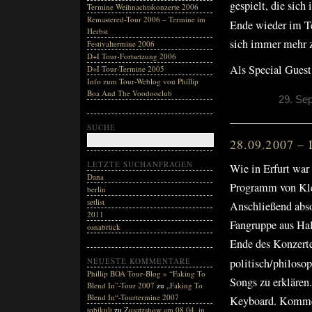
gespielt, die sic
Termine Weihnachtskonzerte 2006
Remastered-Tour 2006 – Termine im
Ende wieder im T
Herbst
sich immer mehr z
Festivaltermine 2006
D+I Tour-Fortsetzung 2006
Als Special Guest
D+I Tour-Termine 2005
Info zum Tour-Weblog von Phillip
Boa And The Voodooclub
29. Se
SUCHE
28.09.2007 – 
LETZTE SUCHANFRAGEN
Wie in Erfurt war
Dana
Programm von Kle
berlin
setlist
Anschließend abso
2011
Fangruppe aus Hal
osnabrück
Ende des Konzerte
NEUESTE KOMMENTARE
politisch/philoso
Phillip BOA Tour-Blog » “Faking To
Songs zu erklären
Blend In”-Tour 2007
zu
„Faking To
Blend In“-Tourtermine 2007
Keyboard. Komme
tobikult
zu
Zusatzshow am 08.04. in