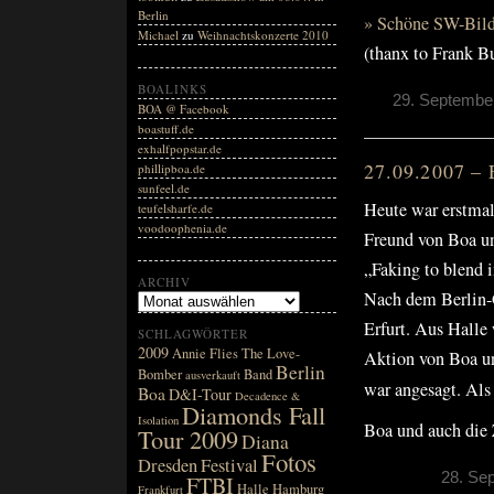
Berlin
» Schöne SW-Bild
Michael
zu
Weihnachtskonzerte 2010
(thanx to Frank B
BOALINKS
29. September
BOA @ Facebook
boastuff.de
exhalfpopstar.de
27.09.2007 – 
phillipboa.de
sunfeel.de
Heute war erstma
teufelsharfe.de
voodoophenia.de
Freund von Boa un
„Faking to blend i
ARCHIV
Nach dem Berlin-Gi
Erfurt. Aus Halle 
SCHLAGWÖRTER
2009
Annie Flies The Love-
Aktion von Boa u
Berlin
Bomber
Band
ausverkauft
war angesagt. Als
Boa
D&I-Tour
Decadence &
Diamonds Fall
Isolation
Boa und auch die 
Tour 2009
Diana
Fotos
Dresden
Festival
28. Se
FTBI
Halle
Hamburg
Frankfurt