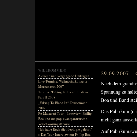
WILLKOMMEN!
29.09.2007 – 
Aktuelle und vergangene Umfragen
Live-Termine: Weihnachtskonzerte
Nach dem grandios
Moritzbastei 2007
Spannung zu halte
Termine ‘Faking To Blend In’-Tour
Part II 2008
Boa und Band stei
„Faking To Blend In“-Tourtermine
2007
Das Publikum (dar
Re-Mastered Tour – Interview: Phillip
Boa und die pop-avantgardistische
nicht ganz ausverk
Verschwörungstheorie
"Ich habe Euch die Ideologie gelehrt"
Auf Publikumswun
» Das Tour-Interview mit Phillip Boa