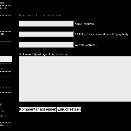
2006
ine im
Kommentar schreiben
Name (required)
llip
E-Mail (wird nicht veröffentlicht) (required)
Website (optional)
Du kannst folgende Quicktags benutzen:
EN
E
ing To
ng To
04. in