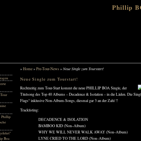
Phillip 
»
Home
»
Pre-Tour-News
»
Neue Single zum Tourstart!
ragen
Neue Single zum Tourstart!
erte
Rechtzeitig zum
Tour-Start kommt die neue PHILLIP BOA Single, der
Titelsong des Top 40 Albums – Decadence & Isolation – in die Läden. Die Sin
-Tour
Flags“ inklusive Non-Album-Songs, diesmal gar 3 an der Zahl !!
mine
Tracklisting:
 Phillip
DECADENCE & ISOLATION
sche
BAMBOO KID (Non–Album)
WHY WE WILL NEVER WALK AWAY (Non–Album)
gelehrt"
LYNE CRIED TO THE LORD (Non–Album)
lip Boa