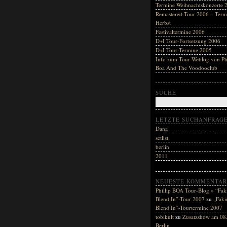
Termine Weihnachtskonzerte 
Remastered-Tour 2006 – Term
Herbst
Festivaltermine 2006
D+I Tour-Fortsetzung 2006
D+I Tour-Termine 2005
Info zum Tour-Weblog von Phi
Boa And The Voodooclub
SUCHE
LETZTE SUCHANFRAG
Dana
setlist
berlin
2011
NEUESTE KOMMENTAR
Phillip BOA Tour-Blog » “Fak
Blend In”-Tour 2007
zu
„Faki
Blend In“-Tourtermine 2007
tobikult
zu
Zusatzshow am 08.
Berlin