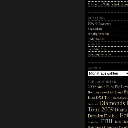
Michael
zu
Weihnachtskonzer
BOALINKS
BOA @ Facebook
boastuff.de
exhalfpopstar.de
phillipboa.de
sunfeel.de
teufelsharfe.de
voodoophenia.de
ARCHIV
SCHLAGWÖRTER
2009
Annie Flies The Lov
Be
Bomber
Band
ausverkauft
Boa
D&I-Tour
Decadence
Diamonds F
Isolation
Tour 2009
Diana
Fo
Dresden
Festival
FTBI
Halle
Ha
Frankfurt
Handypics
Hannover
I'm Wai