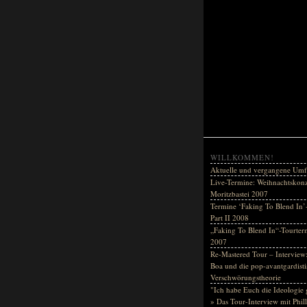
WILLKOMMEN!
Aktuelle und vergangene Umf
Live-Termine: Weihnachtskonz
Moritzbastei 2007
Termine ‘Faking To Blend In’
Part II 2008
„Faking To Blend In“-Tourter
2007
Re-Mastered Tour – Interview:
Boa und die pop-avantgardisti
Verschwörungstheorie
"Ich habe Euch die Ideologie 
» Das Tour-Interview mit Phil