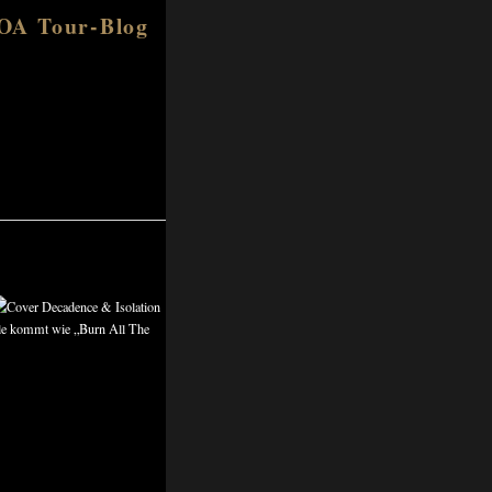
BOA Tour-Blog
gle kommt wie „Burn All The