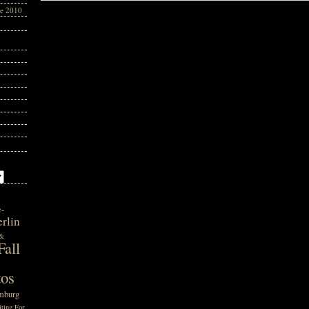
te 2010
e-
rlin
 &
all
tos
mburg
ting For